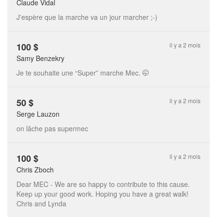
Claude Vidal
J'espère que la marche va un jour marcher ;-)
100
$
il y a 2 mois
Samy Benzekry
Je te souhaite une “Super” marche Mec. 🤭
50
$
il y a 2 mois
Serge Lauzon
on lâche pas supermec
100
$
il y a 2 mois
Chris Zboch
Dear MEC - We are so happy to contribute to this cause.
Keep up your good work. Hoping you have a great walk!
Chris and Lynda