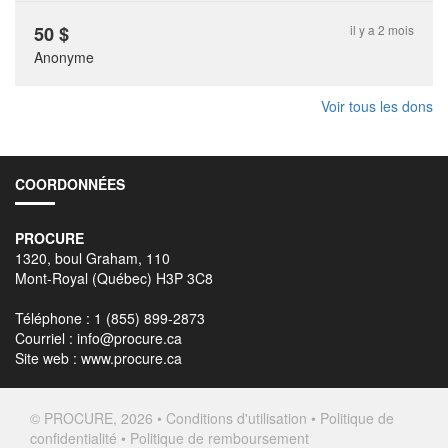
50
$
il y a 2 mois
Anonyme
Voir tous les dons
COORDONNÉES
PROCURE
1320, boul Graham, 110
Mont-Royal (Québec) H3P 3C8
Téléphone : 1 (855) 899-2873
Courriel :
info@procure.ca
Site web :
www.procure.ca
© PROCURE, 2026 •
Conditions d'utilisation
•
Politique de
confidentialité
•
Politique de remboursement