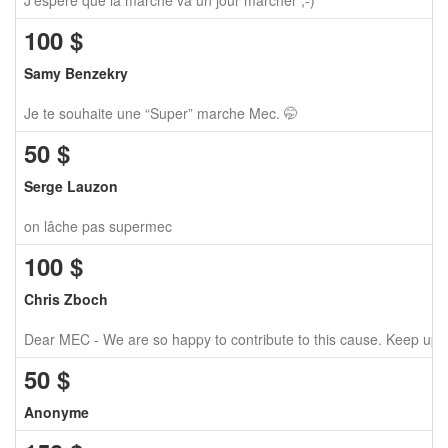
J'espère que la marche va un jour marcher ;-)
100
$
Samy Benzekry
Je te souhaite une “Super” marche Mec. 🤭
50
$
Serge Lauzon
on lâche pas supermec
100
$
Chris Zboch
Dear MEC - We are so happy to contribute to this cause. Keep up 
50
$
Anonyme