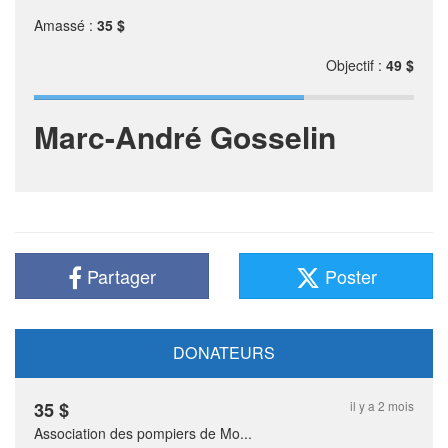
Amassé :
35 $
Objectif :
49 $
Marc-André Gosselin
Partager
Poster
DONATEURS
35
$
il y a 2 mois
Association des pompiers de Mo...