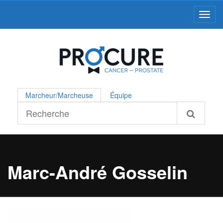
Toggl
Marcheur/Marcheuse
Équipe
Marc-André Gosselin