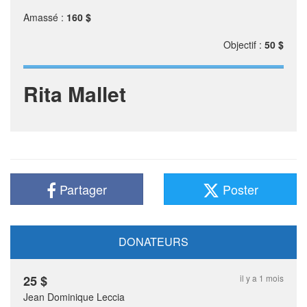
Amassé :
160 $
Objectif :
50 $
Rita Mallet
Partager
Poster
DONATEURS
25
$
il y a 1 mois
Jean Dominique Leccia