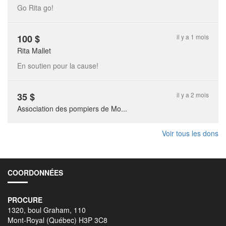
Go Rita go!
100
$
il y a 1 mois
Rita Mallet
En soutien pour la cause!
35
$
il y a 2 mois
Association des pompiers de Mo...
Voir tous les dons
COORDONNÉES
PROCURE
1320, boul Graham, 110
Mont-Royal (Québec) H3P 3C8