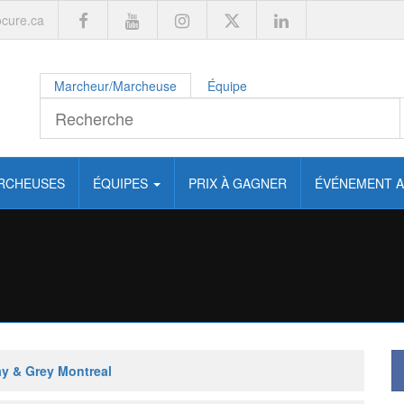
cure.ca
Marcheur/Marcheuse
Équipe
RCHEUSES
ÉQUIPES
PRIX À GAGNER
ÉVÉNEMENT A
y & Grey Montreal