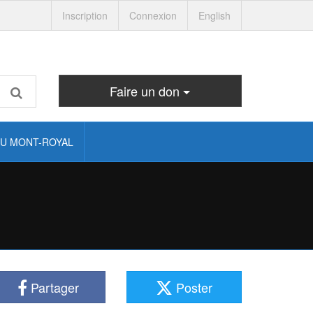
Inscription
Connexion
English
Faire un don
U MONT-ROYAL
Partager
Poster