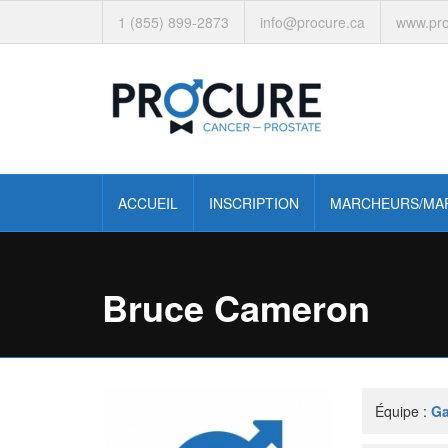
1 (855) 899-2873
info@procure.ca
www.pro
ACCUEIL
INSCRIPTION
MARCHEURS/MA
Bruce Cameron
Équipe :
Ga