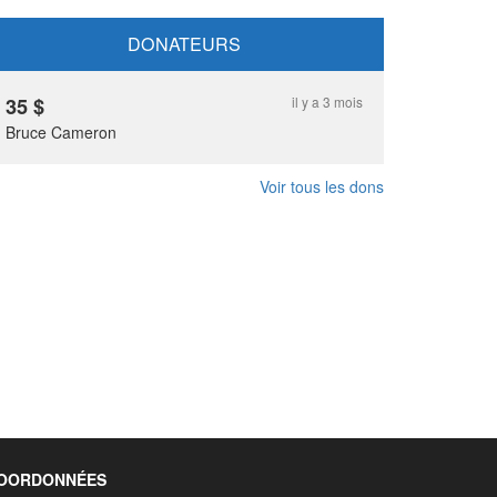
DONATEURS
35
$
il y a 3 mois
Bruce Cameron
Voir tous les dons
OORDONNÉES