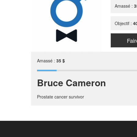
Amassé :
3
Objectif :
4
Fai
Amassé :
35 $
Bruce Cameron
Prostate cancer survivor