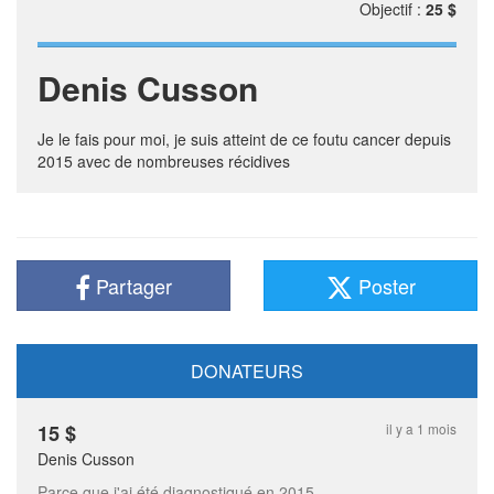
Objectif :
25 $
Denis Cusson
Je le fais pour moi, je suis atteint de ce foutu cancer depuis
2015 avec de nombreuses récidives
Partager
Poster
DONATEURS
15
$
il y a 1 mois
Denis Cusson
Parce que j'ai été diagnostiqué en 2015