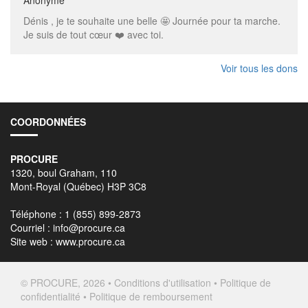
Dénis , je te souhaite une belle 🤩 Journée pour ta marche.
Je suis de tout cœur ❤️ avec toi.
Voir tous les dons
COORDONNÉES
PROCURE
1320, boul Graham, 110
Mont-Royal (Québec) H3P 3C8
Téléphone : 1 (855) 899-2873
Courriel :
info@procure.ca
Site web :
www.procure.ca
© PROCURE, 2026 •
Conditions d'utilisation
•
Politique de
confidentialité
•
Politique de remboursement