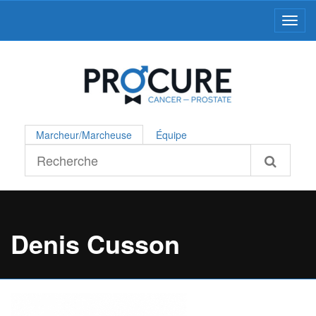
Toggl
Marcheur/Marcheuse
Équipe
Denis Cusson