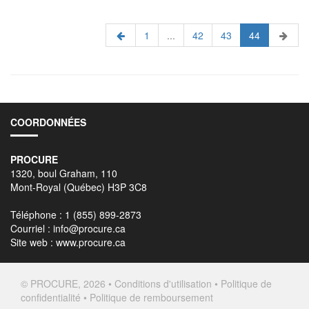
1
...
42
43
44
COORDONNÉES
PROCURE
1320, boul Graham, 110
Mont-Royal (Québec) H3P 3C8
Téléphone : 1 (855) 899-2873
Courriel :
info@procure.ca
Site web :
www.procure.ca
© PROCURE, 2026 •
Conditions d'utilisation
•
Politique de
confidentialité
•
Politique de remboursement