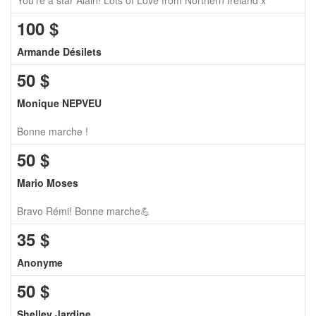
You're a star Alain! Lots of Love from Northern Ireland x
100
$
Armande Désilets
50
$
Monique NEPVEU
Bonne marche !
50
$
Mario Moses
Bravo Rémi! Bonne marche💪
35
$
Anonyme
50
$
Shelley Jardine