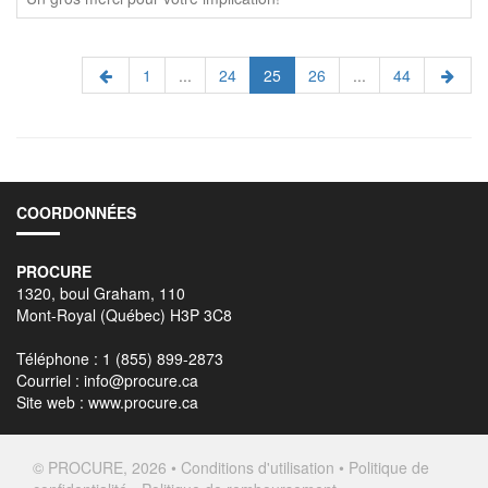
1
...
24
25
26
...
44
COORDONNÉES
PROCURE
1320, boul Graham, 110
Mont-Royal (Québec) H3P 3C8
Téléphone : 1 (855) 899-2873
Courriel :
info@procure.ca
Site web :
www.procure.ca
© PROCURE, 2026 •
Conditions d'utilisation
•
Politique de