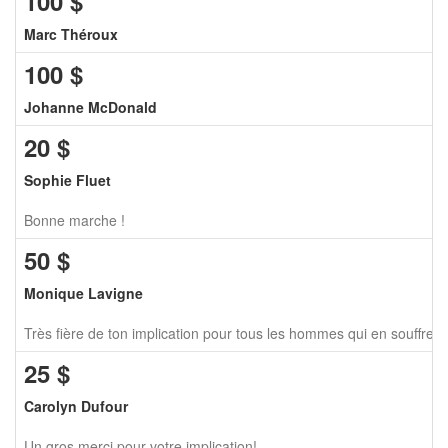
100
$
Marc Théroux
100
$
Johanne McDonald
20
$
Sophie Fluet
Bonne marche !
50
$
Monique Lavigne
Très fière de ton implication pour tous les hommes qui en souffren
25
$
Carolyn Dufour
Un gros merci pour votre implication!