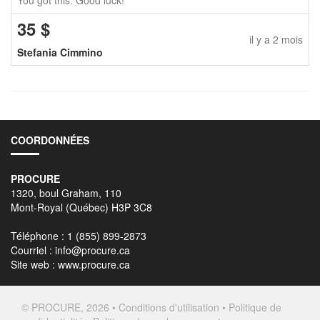
You got this. Good luck!
35
$
il y a 2 mois
Stefania Cimmino
COORDONNÉES
PROCURE
1320, boul Graham, 110
Mont-Royal (Québec) H3P 3C8
Téléphone : 1 (855) 899-2873
Courriel :
info@procure.ca
Site web :
www.procure.ca
© PROCURE, 2026 •
Conditions d'utilisation
•
Politique de