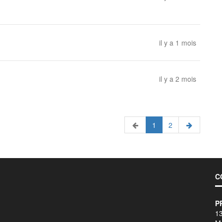
il y a 1 mois
il y a 2 mois
1
2
C
P
1