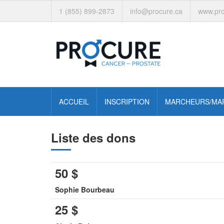
1 (855) 899-2873
info@procure.ca
www.pro
ACCUEIL
INSCRIPTION
MARCHEURS/MA
Liste des dons
50
$
Sophie Bourbeau
25
$