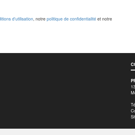
itions d'utilisation
, notre
politique de confidentialité
et notre
C
P
1
M
Té
Co
Si