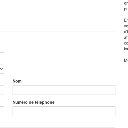
en
pr
E
vo
d'
at
co
in
Me
Nom
Numéro de téléphone