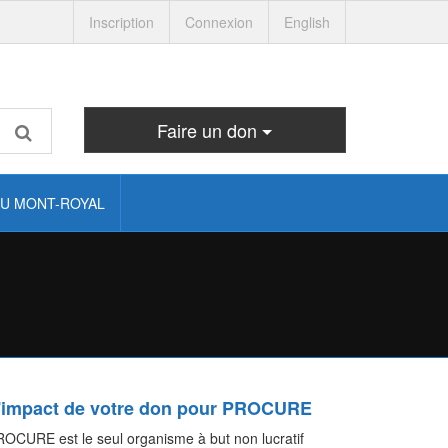
Inscription
Connexion
English
Faire un don
U MONT-ROYAL
'impact de votre don pour PROCURE
OCURE est le seul organisme à but non lucratif