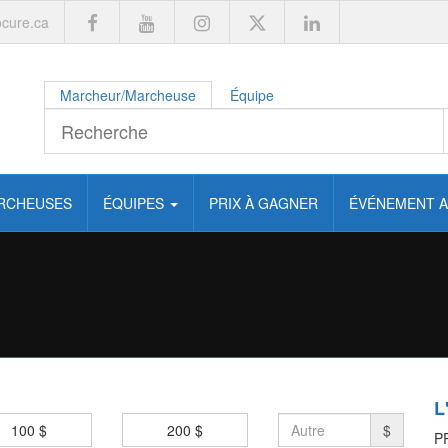
cure.ca
Marcheur/Marcheuse
Équipe
RCHEUSES
ÉQUIPES
PRIX À GAGNER
ÉVÉNEMENT A
L
100 $
200 $
$
PR