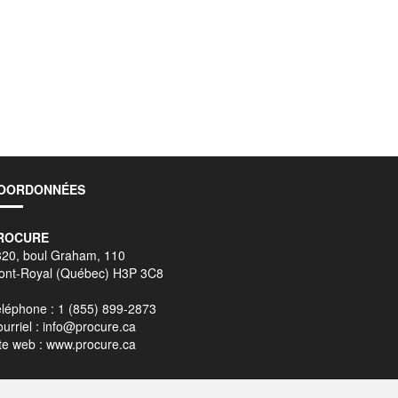
OORDONNÉES
ROCURE
320, boul Graham, 110
ont-Royal (Québec) H3P 3C8
léphone : 1 (855) 899-2873
urriel :
info@procure.ca
te web :
www.procure.ca